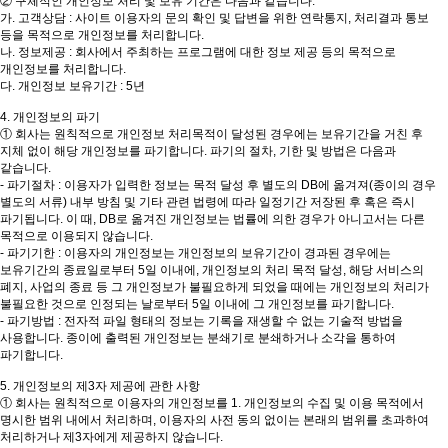
② 구체적인 개인정보 처리 및 보유 기간은 다음과 같습니다.
제주시 중앙로 566. 1층,2층
가. 고객상담 : 사이트 이용자의 문의 확인 및 답변을 위한 연락통지, 처리결과 통보
0507-1394-8557
등을 목적으로 개인정보를 처리합니다.
에이바우트커피 신제주점
나. 정보제공 : 회사에서 주최하는 프로그램에 대한 정보 제공 등의 목적으로
제주특별자치도 제주시 연북로 12 (노형동, 이레하이텔)
개인정보를 처리합니다.
064-742-5999
다. 개인정보 보유기간 : 5년
에이바우트커피 용인죽전점
경기도 용인시 수지구 현암로 113, 지하 1층(죽전동, 지성빌딩)
4. 개인정보의 파기
031-898-4777
① 회사는 원칙적으로 개인정보 처리목적이 달성된 경우에는 보유기간을 거친 후
에이바우트커피 노형점
지체 없이 해당 개인정보를 파기합니다. 파기의 절차, 기한 및 방법은 다음과
제주특별자치도 제주시 월랑로10길 1(노형동), 1층(노형동)
같습니다.
064-744-1555
- 파기절차 : 이용자가 입력한 정보는 목적 달성 후 별도의 DB에 옮겨져(종이의 경우
에이바우트커피 구남점
별도의 서류) 내부 방침 및 기타 관련 법령에 따라 일정기간 저장된 후 혹은 즉시
제주특별자치도 제주시 도남로 199(아라일동), 1층(아라일동)
파기됩니다. 이 때, DB로 옮겨진 개인정보는 법률에 의한 경우가 아니고서는 다른
064-726-2888
에이바우트커피 부천미림프라자점
목적으로 이용되지 않습니다.
경기 부천시 원미구 중동 1131-2
- 파기기한 : 이용자의 개인정보는 개인정보의 보유기간이 경과된 경우에는
032-324-3111
보유기간의 종료일로부터 5일 이내에, 개인정보의 처리 목적 달성, 해당 서비스의
에이바우트커피 용인터미널점
폐지, 사업의 종료 등 그 개인정보가 불필요하게 되었을 때에는 개인정보의 처리가
경기도 용인시 처인구 금령로 116(김량장동, 용인타워), 1층 101호(김량장동,
불필요한 것으로 인정되는 날로부터 5일 이내에 그 개인정보를 파기합니다.
용인타워)
- 파기방법 : 전자적 파일 형태의 정보는 기록을 재생할 수 없는 기술적 방법을
031-336-2666
사용합니다. 종이에 출력된 개인정보는 분쇄기로 분쇄하거나 소각을 통하여
에이바우트커피 중앙여고점
파기합니다.
제주특별자치도 제주시 중앙로 371. 1층(이도이동)
064-722-7800
5. 개인정보의 제3자 제공에 관한 사항
에이바우트커피 망포점
① 회사는 원칙적으로 이용자의 개인정보를 1. 개인정보의 수집 및 이용 목적에서
경기도 수원시 영통구 영통로 103, 1층 110호(망포동, 뉴LG프라자)
명시한 범위 내에서 처리하며, 이용자의 사전 동의 없이는 본래의 범위를 초과하여
031-203-2666
처리하거나 제3자에게 제공하지 않습니다.
에이바우트커피 이편한세상시티점