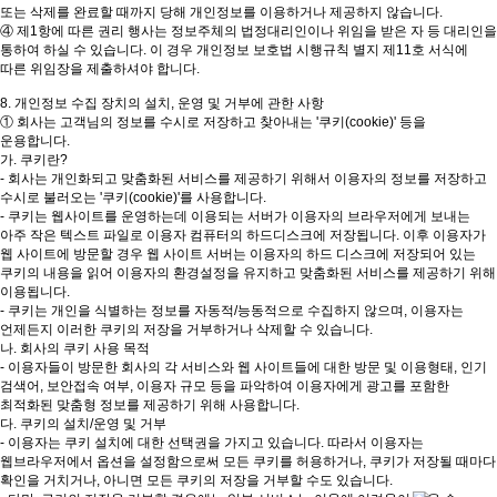
또는 삭제를 완료할 때까지 당해 개인정보를 이용하거나 제공하지 않습니다.
064-738-5856
에이바우트커피 도련점
④ 제1항에 따른 권리 행사는 정보주체의 법정대리인이나 위임을 받은 자 등 대리인을
제주특별자치도 제주시 건주로3길 11, 1층(도련일동)
통하여 하실 수 있습니다. 이 경우 개인정보 보호법 시행규칙 별지 제11호 서식에
064-727-8222
따른 위임장을 제출하셔야 합니다.
에이바우트커피 인화점
제주특별자치도 제주시 고마로 45, 1층(일도이동, 인화빌딩)
8. 개인정보 수집 장치의 설치, 운영 및 거부에 관한 사항
064-755-3378
① 회사는 고객님의 정보를 수시로 저장하고 찾아내는 '쿠키(cookie)' 등을
에이바우트커피 제대후문점
운용합니다.
제주특별자치도 제주시 산천단동2길 16(아라일동)
가. 쿠키란?
064-757-3399
- 회사는 개인화되고 맞춤화된 서비스를 제공하기 위해서 이용자의 정보를 저장하고
에이바우트커피 중문점
수시로 불러오는 '쿠키(cookie)'를 사용합니다.
제주특별자치도 서귀포시 천제연로 184(중문동)
- 쿠키는 웹사이트를 운영하는데 이용되는 서버가 이용자의 브라우저에게 보내는
064-738-2300
아주 작은 텍스트 파일로 이용자 컴퓨터의 하드디스크에 저장됩니다. 이후 이용자가
에이바우트커피 한라수목원점
웹 사이트에 방문할 경우 웹 사이트 서버는 이용자의 하드 디스크에 저장되어 있는
제주특별자치도 제주시 수목원길 35. 1층(연동)
쿠키의 내용을 읽어 이용자의 환경설정을 유지하고 맞춤화된 서비스를 제공하기 위해
064-711-2212
이용됩니다.
에이바우트커피 연동신시가지점
- 쿠키는 개인을 식별하는 정보를 자동적/능동적으로 수집하지 않으며, 이용자는
제주특별자치도 제주시 국기로 36, 1층 101호(연동)
언제든지 이러한 쿠키의 저장을 거부하거나 삭제할 수 있습니다.
064-742-2233
나. 회사의 쿠키 사용 목적
에이바우트커피 천안터미널점
- 이용자들이 방문한 회사의 각 서비스와 웹 사이트들에 대한 방문 및 이용형태, 인기
충남 천안시 동남구 신부동 461-13
검색어, 보안접속 여부, 이용자 규모 등을 파악하여 이용자에게 광고를 포함한
041-557-2226
에이바우트커피 한라도서관점
최적화된 맞춤형 정보를 제공하기 위해 사용합니다.
제주특별자치도 제주시 오남로 208, 2층(오라이동)
다. 쿠키의 설치/운영 및 거부
064-749-4777
- 이용자는 쿠키 설치에 대한 선택권을 가지고 있습니다. 따라서 이용자는
에이바우트커피 익산영등점
웹브라우저에서 옵션을 설정함으로써 모든 쿠키를 허용하거나, 쿠키가 저장될 때마다
전북 익산시 하나로 455-1, 1층(영등동)
확인을 거치거나, 아니면 모든 쿠키의 저장을 거부할 수도 있습니다.
063-836-7666