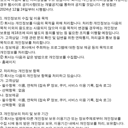
에이바우트커피 정부종합청사점
경우 웹사이트 공지사항(또는 개별공지)을 통하여 공지할 것입니다. 본 방침은
제주특별자치도 제주시 청사로 79, 1층 101호
2024년 12월 24일부터 시행됩니다.
064-724-2666
에이바우트커피 첨단점
1. 개인정보의 수집 및 이용 목적
제주특별자치도 제주시 첨단로 227, 1층
① 회사는 개인정보를 다음의 목적을 위해 처리합니다. 처리한 개인정보는 다음의
064-759-2666
목적 이외의 용도로는 사용되지 않으며 이용 목적이 변경될 경우에는 개인정보
에이바우트커피 신라신성점
보호법 제18조에 따라 별도의 동의를 받는 등 필요한 조치를 이행할 예정입니다.
제주특별자치도 제주시 노연로 62, 1층
가. 고객상담 : 가맹 관련 문의 확인 및 답변을 위한 연락통지, 처리결과 통보 등을
064-772-3800
목적으로 개인정보를 처리합니다.
에이바우트커피 광명점
나. 정보제공 : 회사에서 주최하는 프로그램에 대한 정보 제공 등의 목적으로
경기도 광명시 오리로 500. 1층 106,107,108,109호
개인정보를 처리합니다.
02-6956-6662
② 회사는 다음과 같은 방법으로 개인정보를 수집합니다.
에이바우트커피 인제점
- 홈페이지
제주특별자치도 제주시 고마로 107, 101호
064-723-7772
2. 처리하는 개인정보 항목
에이바우트커피 종합경기장점
① 회사는 다음의 개인정보 항목을 처리하고 있습니다.
제주특별자치도 제주시 서사로 184, 1층
가. 고객상담
064-901-8881
에이바우트커피 외도점
- 필수항목 : 이름, 연락처 (접속 IP 정보, 쿠키, 서비스 이용 기록, 접속 로그)
제주특별자치도 제주시 우정로 24, 1층(외도일동)
- 선택항목 : 없음
064-744-8550
나. 정보제공
에이바우트커피 강남대점
- 필수항목 : 이름, 연락처 (접속 IP 정보, 쿠키, 서비스 이용 기록, 접속 로그)
경기도 용인시 기흥구 강남로 3, 1층 107~110호
- 선택항목 : 없음
031-281-2444
에이바우트커피 법원점
3. 개인정보의 처리 및 보유 기간
제주특별자치도 제주시 연삼로 402. 1층
① 회사는 법령에 따른 개인정보 보유.이용기간 또는 정보주체로부터 개인정보를
0507-1373-2779
수집 시에 동의 받은 개인정보 보유, 이용기간 내에서 개인정보를 처리, 보유합니다.
에이바우트커피 아라스위첸점