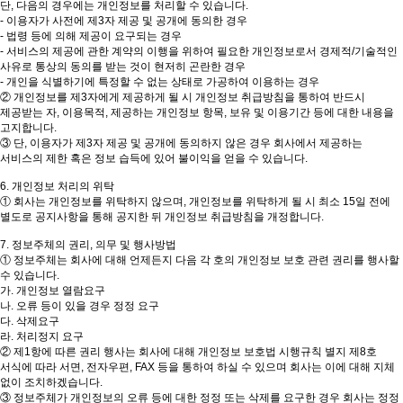
단, 다음의 경우에는 개인정보를 처리할 수 있습니다.
제주특별자치도 제주시 원노형남1길 24, 1층(노형동)
- 이용자가 사전에 제3자 제공 및 공개에 동의한 경우
064-747-7666
- 법령 등에 의해 제공이 요구되는 경우
에이바우트커피 화북남문점
- 서비스의 제공에 관한 계약의 이행을 위하여 필요한 개인정보로서 경제적/기술적인
제주특별자치도 제주시 진서로 1, 101호(화북일동)
사유로 통상의 동의를 받는 것이 현저히 곤란한 경우
064-702-8666
- 개인을 식별하기에 특정할 수 없는 상태로 가공하여 이용하는 경우
에이바우트커피 연북로점
② 개인정보를 제3자에게 제공하게 될 시 개인정보 취급방침을 통하여 반드시
제주특별자치도 제주시 연북로 161, 1층 에이바우트커피 연북로점(연동)
064-744-7666
제공받는 자, 이용목적, 제공하는 개인정보 항목, 보유 및 이용기간 등에 대한 내용을
에이바우트커피 봉개점
고지합니다.
제주특별자치도 제주시 번영로 510, 1층(봉개동)
③ 단, 이용자가 제3자 제공 및 공개에 동의하지 않은 경우 회사에서 제공하는
064-751-6661
서비스의 제한 혹은 정보 습득에 있어 불이익을 얻을 수 있습니다.
에이바우트커피 삼무공원점
제주특별자치도 제주시 신광로 20, 1층(연동)
6. 개인정보 처리의 위탁
064-712-6687
① 회사는 개인정보를 위탁하지 않으며, 개인정보를 위탁하게 될 시 최소 15일 전에
에이바우트커피 선유도점
별도로 공지사항을 통해 공지한 뒤 개인정보 취급방침을 개정합니다.
서울특별시 영등포구 선유로 254, 1층
02-2068-2555
7. 정보주체의 권리, 의무 및 행사방법
에이바우트커피 전주하가점
① 정보주체는 회사에 대해 언제든지 다음 각 호의 개인정보 보호 관련 권리를 행사할
전북 전주시 덕진구 가련산로 27, 1층
수 있습니다.
0507-0284-4014
가. 개인정보 열람요구
에이바우트커피뷰 하귀포구점
나. 오류 등이 있을 경우 정정 요구
제주특별자치도 제주시 애월읍 하귀12길 21-2, 1,2,3층
다. 삭제요구
064-711-5558
라. 처리정지 요구
에이바우트 스타디움
② 제1항에 따른 권리 행사는 회사에 대해 개인정보 보호법 시행규칙 별지 제8호
제주특별자치도 제주시 거로남4길 57-15(화북이동)
서식에 따라 서면, 전자우편, FAX 등을 통하여 하실 수 있으며 회사는 이에 대해 지체
064-721-7771
없이 조치하겠습니다.
에이바우트커피뷰 강정점
③ 정보주체가 개인정보의 오류 등에 대한 정정 또는 삭제를 요구한 경우 회사는 정정
제주특별자치도 서귀포시 선반로 65번길 37-31(강정동)