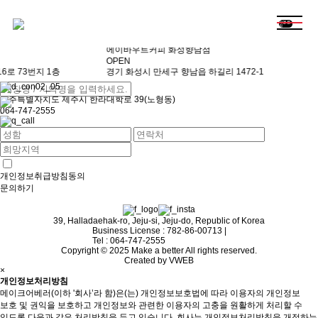
store
가맹 문
의
에이바우트커피 화성향남점
OPEN
6로 73번지 1층
경기 화성시 만세구 향남읍 하길리 1472-1
128km
에이바우트커피 한라대점
매장주소 :
제주특별자치도 제주시 한라대학로 39(노형동)
전화번호 :
064-747-2555
.
에이바우트커피 베라체점
제주특별자치도 제주시 승천로 76(아라이동)
070-7799-2444
에이바우트커피 시청점
제주특별자치도제주시광양13길 1,지하1-3층(이도이동)
개인정보취급방침동의
064-702-2555
문의하기
에이바우트커피 칠성점
제주특별자치도 제주시 관덕로 11길 36
064-751-1711
39, Halladaehak-ro, Jeju-si, Jeju-do, Republic of Korea
에이바우트커피 서귀포혁신도시점
Business License : 782-86-00713
|
제주 서귀포시 서호남로32번길 37 1층 에이바우트커피서귀포혁신도시점
Tel : 064-747-2555
064-738-3237
Copyright © 2025 Make a better All rights reserved.
에이바우트커피 삼화점
Created by VWEB
제주특별자치도 제주시 동화로 56,1층(화북일동)
×
064-722-255
개인정보처리방침
에이바우트커피 올레시장점
메이크어베러(이하 '회사’라 함)은(는) 개인정보보호법에 따라 이용자의 개인정보
제주특별자치도 서귀포시 중정로62번길 4, 1층
보호 및 권익을 보호하고 개인정보와 관련한 이용자의 고충을 원활하게 처리할 수
064-739-2666
있도록 다음과 같은 처리방침을 두고 있습니다. 회사는 개인정보처리방침을 개정하는